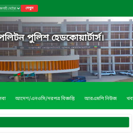
দেখুন
পলিটন পুলিশ হেডকোয়ার্টার্স।
েবা
আদেশ/এনওসি/দরপত্র বিজ্ঞপ্তি
আরএমপি নিউজ
খব