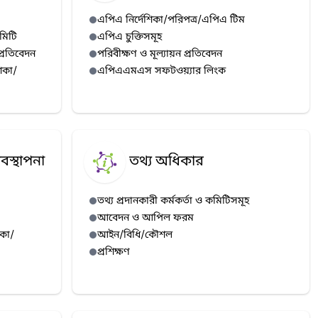
এপিএ নির্দেশিকা/পরিপত্র/এপিএ টিম
মিটি
এপিএ চুক্তিসমূহ
প্রতিবেদন
পরিবীক্ষণ ও মূল্যায়ন প্রতিবেদন
িকা/
এপিএএমএস সফটওয়্যার লিংক
বস্থাপনা
তথ্য অধিকার
তথ্য প্রদানকারী কর্মকর্তা ও কমিটিসমূহ
আবেদন ও আপিল ফরম
িকা/
আইন/বিধি/কৌশল
প্রশিক্ষণ