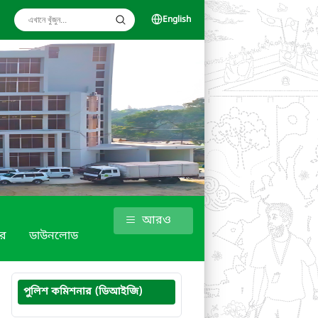
English
আরও
র
ডাউনলোড
পুলিশ কমিশনার (ডিআইজি)