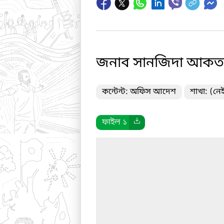
জনাব সানজিদা আকতার
কন্টেন্ট: অফিস আদেশ
শাখা: (নে
ফাইল ১