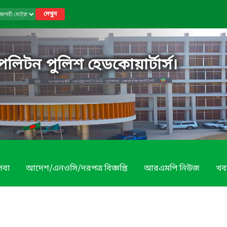
দেখুন
পলিটন পুলিশ হেডকোয়ার্টার্স।
েবা
আদেশ/এনওসি/দরপত্র বিজ্ঞপ্তি
আরএমপি নিউজ
খব