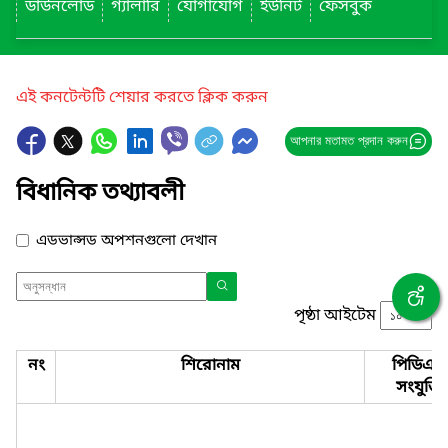
ডাউনলোড
গ্যালারি
যোগাযোগ
ইউনিট
ফেসবুক
এই কনটেন্টটি শেয়ার করতে ক্লিক করুন
আপনার মতামত প্রদান করুন
বিধানিক তথ্যাবলী
এডভান্সড অপশনগুলো দেখান
পৃষ্ঠা আইটেম
নং
শিরোনাম
পিডিএফ
সংযুক্তি