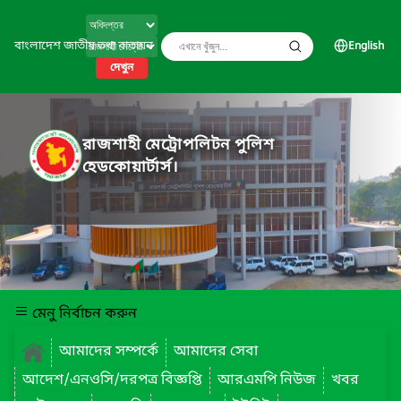
বাংলাদেশ জাতীয় তথ্য বাতায়ন
English
দেখুন
রাজশাহী মেট্রোপলিটন পুলিশ
হেডকোয়ার্টার্স।
মেনু নির্বাচন করুন
আমাদের সম্পর্কে
আমাদের সেবা
আদেশ/এনওসি/দরপত্র বিজ্ঞপ্তি
আরএমপি নিউজ
খবর