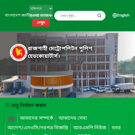
বাংলাদেশ জাতীয় তথ্য বাতায়ন
English
দেখুন
রাজশাহী মেট্রোপলিটন পুলিশ
হেডকোয়ার্টার্স।
মেনু নির্বাচন করুন
আমাদের সম্পর্কে
আমাদের সেবা
আদেশ/এনওসি/দরপত্র বিজ্ঞপ্তি
আরএমপি নিউজ
খবর