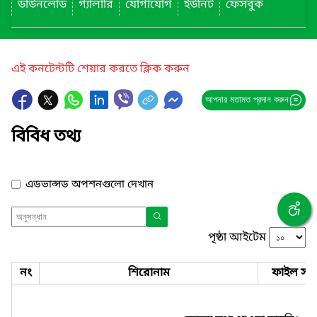
ডাউনলোড
গ্যালারি
যোগাযোগ
ইউনিট
ফেসবুক
এই কনটেন্টটি শেয়ার করতে ক্লিক করুন
আপনার মতামত প্রদান করুন
বিবিধ তথ্য
এডভান্সড অপশনগুলো দেখান
পৃষ্ঠা আইটেম
নং
শিরোনাম
ফাইল সমূ