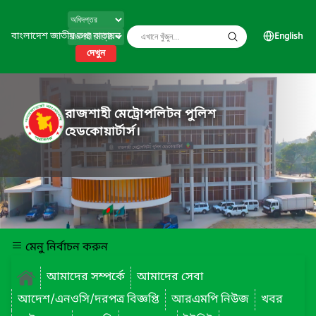
বাংলাদেশ জাতীয় তথ্য বাতায়ন
English
দেখুন
রাজশাহী মেট্রোপলিটন পুলিশ
হেডকোয়ার্টার্স।
মেনু নির্বাচন করুন
আমাদের সম্পর্কে
আমাদের সেবা
আদেশ/এনওসি/দরপত্র বিজ্ঞপ্তি
আরএমপি নিউজ
খবর