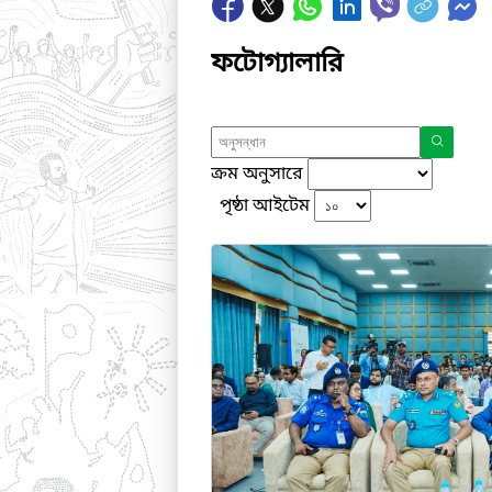
ফটোগ্যালারি
ক্রম অনুসারে
পৃষ্ঠা আইটেম