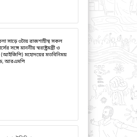
েলা সাড়ে ৩টায় রাজশাহীস্থ সকল
ঙ্গে মাননীয় স্বরাষ্ট্রমন্ত্রী ও
িশ (আইজিপি) মহোদয়ের মতবিনিময়
লশেড, আরএমপি