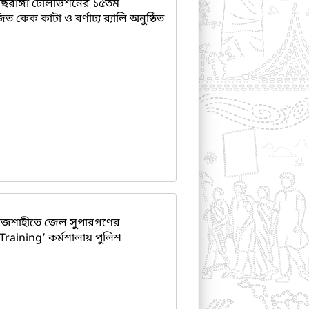
ছরাঙ্গা টেলিভিশনের ১৫তম
ত কেক কাটা ও বর্ণাঢ্য র‌্যালি অনুষ্ঠিত
াজশাহীতে জেল সুপারগণের
aining’ কর্মশালায় পুলিশ