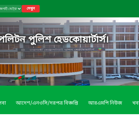
দেখুন
পলিটন পুলিশ হেডকোয়ার্টার্স।
েবা
আদেশ/এনওসি/দরপত্র বিজ্ঞপ্তি
আরএমপি নিউজ
খব