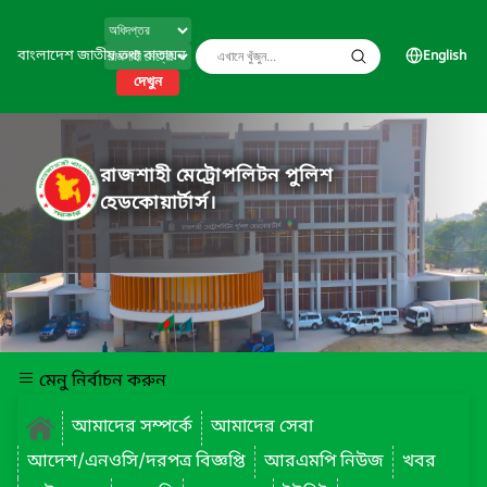
বাংলাদেশ জাতীয় তথ্য বাতায়ন
English
দেখুন
রাজশাহী মেট্রোপলিটন পুলিশ
হেডকোয়ার্টার্স।
মেনু নির্বাচন করুন
আমাদের সম্পর্কে
আমাদের সেবা
আদেশ/এনওসি/দরপত্র বিজ্ঞপ্তি
আরএমপি নিউজ
খবর