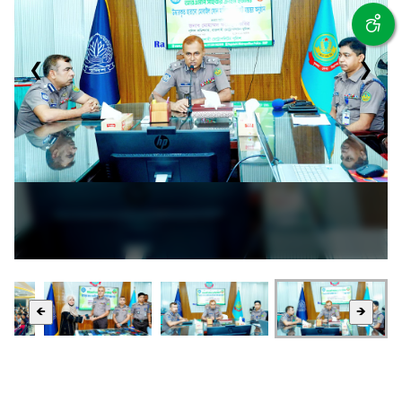
❮
❯
🡸
🡺