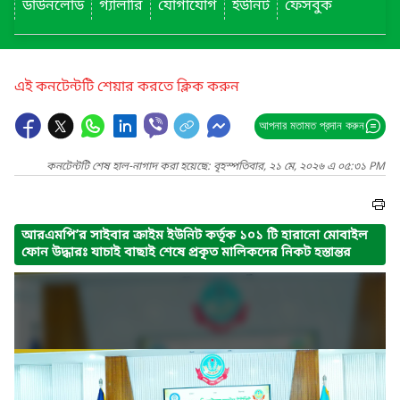
ডাউনলোড
গ্যালারি
যোগাযোগ
ইউনিট
ফেসবুক
এই কনটেন্টটি শেয়ার করতে ক্লিক করুন
আপনার মতামত প্রদান করুন
কনটেন্টটি শেষ হাল-নাগাদ করা হয়েছে: বৃহস্পতিবার, ২১ মে, ২০২৬ এ ০৫:৩১ PM
আরএমপি’র সাইবার ক্রাইম ইউনিট কর্তৃক ১০১ টি হারানো মোবাইল
ফোন উদ্ধারঃ যাচাই বাছাই শেষে প্রকৃত মালিকদের নিকট হস্তান্তর