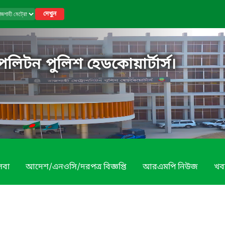
দেখুন
পলিটন পুলিশ হেডকোয়ার্টার্স।
েবা
আদেশ/এনওসি/দরপত্র বিজ্ঞপ্তি
আরএমপি নিউজ
খব