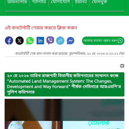
ডাউনলোড
গ্যালারি
যোগাযোগ
ইউনিট
ফেসবুক
এই কনটেন্টটি শেয়ার করতে ক্লিক করুন
আপনার মতামত প্রদান করুন
কনটেন্টটি শেষ হাল-নাগাদ করা হয়েছে: বৃহস্পতিবার, ২১ মে, ২০২৬ এ ০১:১২ PM
২০ মে ২০২৬ তারিখ রাজশাহী বিভাগীয় কমিশনারের সম্মেলন কক্ষে
“Automated Land Management System: The Changes,
Development and Way Forward” শীর্ষক সেমিনারে আরএমপি'র
পুলিশ কমিশনার