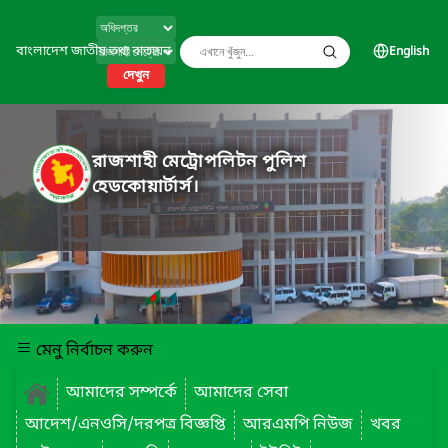
বাংলাদেশ জাতীয় তথ্য বাতায়ন
English
দেখুন
রাজশাহী মেট্রোপলিটন পুলিশ
হেডকোয়ার্টার্স।
মেনু নির্বাচন করুন
আমাদের সম্পর্কে
আমাদের সেবা
আদেশ/এনওসি/দরপত্র বিজ্ঞপ্তি
আরএমপি নিউজ
খবর