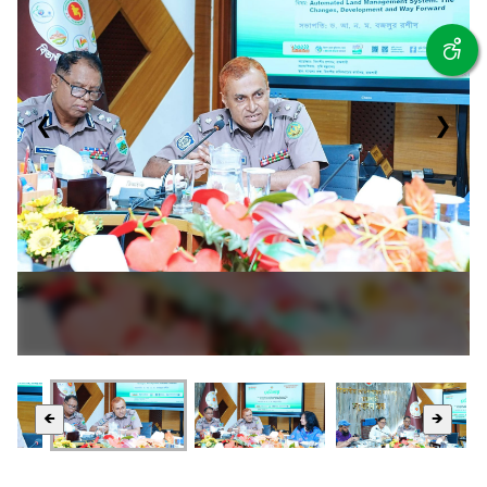
❮
❯
🡸
🡺