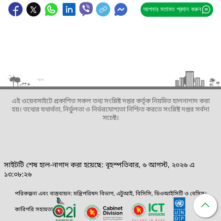
আপনার মতামত প্রদান করুন
এই ওয়েবসাইটে প্রকাশিত সকল তথ্য সংশ্লিষ্ট দপ্তর কর্তৃক নিয়মিত হালনাগাদ করা
হয়। তথ্যের যথার্থতা, নির্ভুলতা ও নির্ভরযোগ্যতা নিশ্চিত করতে সংশ্লিষ্ট দপ্তর সর্বদা
সচেষ্ট।
সাইটটি শেষ হাল-নাগাদ করা হয়েছে: বৃহস্পতিবার, ৬ আগস্ট, ২০২৬ এ
১৩:০৮:২৬
পরিকল্পনা এবং বাস্তবায়ন: মন্ত্রিপরিষদ বিভাগ, এটুআই, বিসিসি, ডিওআইসিটি ও বেসিস।
কারিগরি সহায়তা