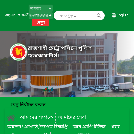
বাংলাদেশ জাতীয় তথ্য বাতায়ন
English
দেখুন
রাজশাহী মেট্রোপলিটন পুলিশ
হেডকোয়ার্টার্স।
মেনু নির্বাচন করুন
আমাদের সম্পর্কে
আমাদের সেবা
আদেশ/এনওসি/দরপত্র বিজ্ঞপ্তি
আরএমপি নিউজ
খবর