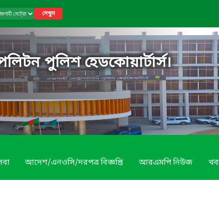
দেখুন
পলিটন পুলিশ হেডকোয়ার্টার্স।
েবা
আদেশ/এনওসি/দরপত্র বিজ্ঞপ্তি
আরএমপি নিউজ
খব