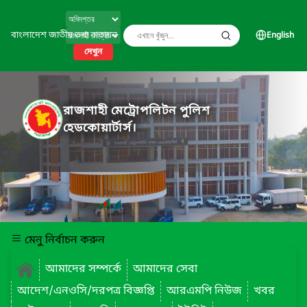
বাংলাদেশ জাতীয় তথ্য বাতায়ন
English
দেখুন
রাজশাহী মেট্রোপলিটন পুলিশ
হেডকোয়ার্টার্স।
মেনু নির্বাচন করুন
আমাদের সম্পর্কে
আমাদের সেবা
আদেশ/এনওসি/দরপত্র বিজ্ঞপ্তি
আরএমপি নিউজ
খবর