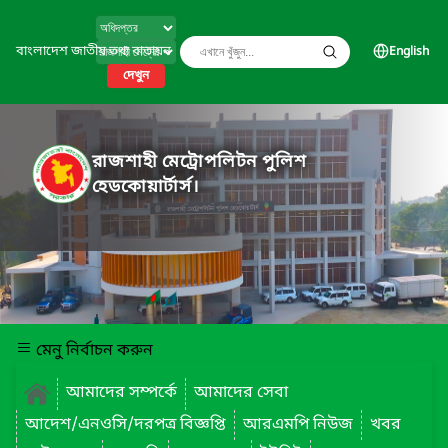
বাংলাদেশ জাতীয় তথ্য বাতায়ন
English
দেখুন
রাজশাহী মেট্রোপলিটন পুলিশ
হেডকোয়ার্টার্স।
মেনু নির্বাচন করুন
আমাদের সম্পর্কে
আমাদের সেবা
আদেশ/এনওসি/দরপত্র বিজ্ঞপ্তি
আরএমপি নিউজ
খবর