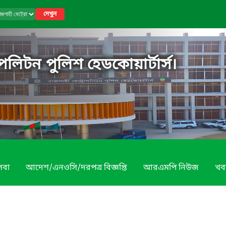
দেখুন
পলিটন পুলিশ হেডকোয়ার্টার্স।
েবা
আদেশ/এনওসি/দরপত্র বিজ্ঞপ্তি
আরএমপি নিউজ
খব