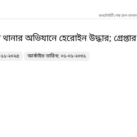
কনটেন্টটি শেষ হাল-নাগাদ
নার অভিযানে হেরোইন উদ্ধার; গ্রেপ্তার
৪-১১-২০২৫
আর্কাইভ তারিখ: ০১-০১-২০৩১