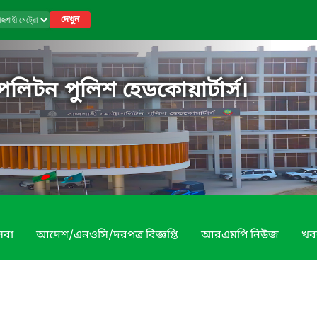
দেখুন
পলিটন পুলিশ হেডকোয়ার্টার্স।
েবা
আদেশ/এনওসি/দরপত্র বিজ্ঞপ্তি
আরএমপি নিউজ
খব