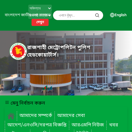
বাংলাদেশ জাতীয় তথ্য বাতায়ন
English
দেখুন
রাজশাহী মেট্রোপলিটন পুলিশ
হেডকোয়ার্টার্স।
মেনু নির্বাচন করুন
আমাদের সম্পর্কে
আমাদের সেবা
আদেশ/এনওসি/দরপত্র বিজ্ঞপ্তি
আরএমপি নিউজ
খবর