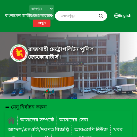
বাংলাদেশ জাতীয় তথ্য বাতায়ন
English
দেখুন
রাজশাহী মেট্রোপলিটন পুলিশ
হেডকোয়ার্টার্স।
মেনু নির্বাচন করুন
আমাদের সম্পর্কে
আমাদের সেবা
আদেশ/এনওসি/দরপত্র বিজ্ঞপ্তি
আরএমপি নিউজ
খবর