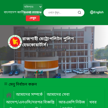
বাংলাদেশ জাতীয় তথ্য বাতায়ন
English
দেখুন
রাজশাহী মেট্রোপলিটন পুলিশ
হেডকোয়ার্টার্স।
মেনু নির্বাচন করুন
আমাদের সম্পর্কে
আমাদের সেবা
আদেশ/এনওসি/দরপত্র বিজ্ঞপ্তি
আরএমপি নিউজ
খবর