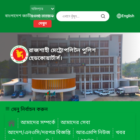
বাংলাদেশ জাতীয় তথ্য বাতায়ন
English
দেখুন
রাজশাহী মেট্রোপলিটন পুলিশ
হেডকোয়ার্টার্স।
মেনু নির্বাচন করুন
আমাদের সম্পর্কে
আমাদের সেবা
আদেশ/এনওসি/দরপত্র বিজ্ঞপ্তি
আরএমপি নিউজ
খবর