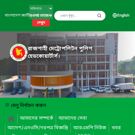
বাংলাদেশ জাতীয় তথ্য বাতায়ন
English
দেখুন
রাজশাহী মেট্রোপলিটন পুলিশ
হেডকোয়ার্টার্স।
মেনু নির্বাচন করুন
আমাদের সম্পর্কে
আমাদের সেবা
আদেশ/এনওসি/দরপত্র বিজ্ঞপ্তি
আরএমপি নিউজ
খবর