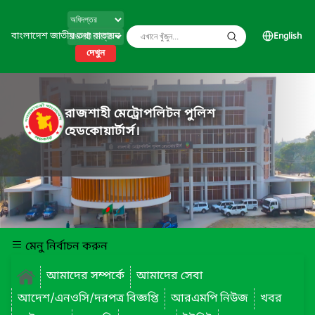
বাংলাদেশ জাতীয় তথ্য বাতায়ন
English
দেখুন
রাজশাহী মেট্রোপলিটন পুলিশ
হেডকোয়ার্টার্স।
মেনু নির্বাচন করুন
আমাদের সম্পর্কে
আমাদের সেবা
আদেশ/এনওসি/দরপত্র বিজ্ঞপ্তি
আরএমপি নিউজ
খবর