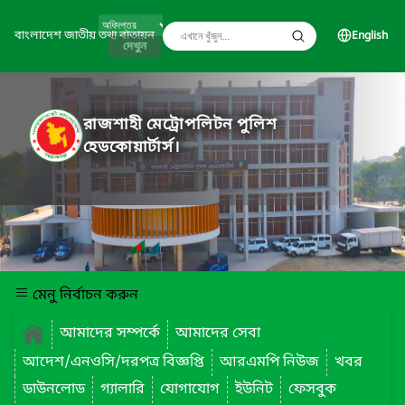
বাংলাদেশ জাতীয় তথ্য বাতায়ন
English
দেখুন
রাজশাহী মেট্রোপলিটন পুলিশ
হেডকোয়ার্টার্স।
মেনু নির্বাচন করুন
আমাদের সম্পর্কে
আমাদের সেবা
আদেশ/এনওসি/দরপত্র বিজ্ঞপ্তি
আরএমপি নিউজ
খবর
ডাউনলোড
গ্যালারি
যোগাযোগ
ইউনিট
ফেসবুক