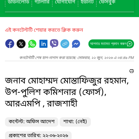
ডাউনলোড
গ্যালারি
যোগাযোগ
ইউনিট
ফেসবুক
এই কনটেন্টটি শেয়ার করতে ক্লিক করুন
আপনার মতামত প্রদান করুন
কনটেন্টটি শেষ হাল-নাগাদ করা হয়েছে: সোমবার, ২২ জুন, ২০২৬ এ ০৪:৪৯ PM
জনাব মোহাম্মদ মোস্তাফিজুর রহমান,
উপ-পুলিশ কমিশনার (ফোর্স),
আরএমপি , রাজশাহী
কন্টেন্ট: অফিস আদেশ
শাখা: (নেই)
প্রকাশের তারিখ: ২২-০৬-২০২৬