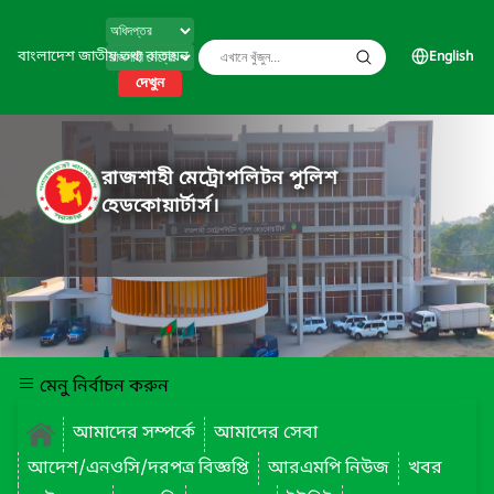
বাংলাদেশ জাতীয় তথ্য বাতায়ন
English
দেখুন
রাজশাহী মেট্রোপলিটন পুলিশ
হেডকোয়ার্টার্স।
মেনু নির্বাচন করুন
আমাদের সম্পর্কে
আমাদের সেবা
আদেশ/এনওসি/দরপত্র বিজ্ঞপ্তি
আরএমপি নিউজ
খবর