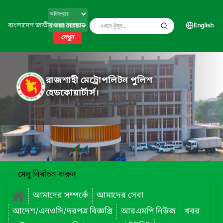
বাংলাদেশ জাতীয় তথ্য বাতায়ন
English
দেখুন
রাজশাহী মেট্রোপলিটন পুলিশ
হেডকোয়ার্টার্স।
মেনু নির্বাচন করুন
আমাদের সম্পর্কে
আমাদের সেবা
আদেশ/এনওসি/দরপত্র বিজ্ঞপ্তি
আরএমপি নিউজ
খবর