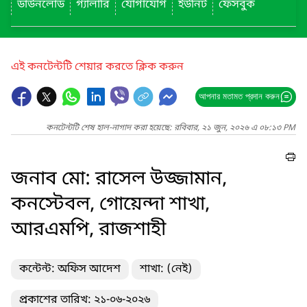
ডাউনলোড
গ্যালারি
যোগাযোগ
ইউনিট
ফেসবুক
এই কনটেন্টটি শেয়ার করতে ক্লিক করুন
আপনার মতামত প্রদান করুন
কনটেন্টটি শেষ হাল-নাগাদ করা হয়েছে: রবিবার, ২১ জুন, ২০২৬ এ ০৮:১৩ PM
জনাব মো: রাসেল উজ্জামান,
কনস্টেবল, গোয়েন্দা শাখা,
আরএমপি, রাজশাহী
কন্টেন্ট: অফিস আদেশ
শাখা: (নেই)
প্রকাশের তারিখ: ২১-০৬-২০২৬