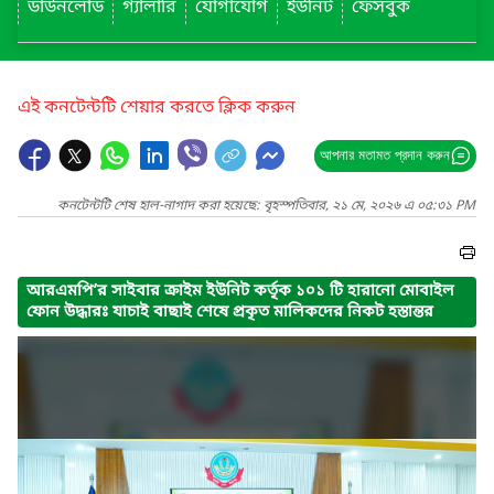
ডাউনলোড
গ্যালারি
যোগাযোগ
ইউনিট
ফেসবুক
এই কনটেন্টটি শেয়ার করতে ক্লিক করুন
আপনার মতামত প্রদান করুন
কনটেন্টটি শেষ হাল-নাগাদ করা হয়েছে: বৃহস্পতিবার, ২১ মে, ২০২৬ এ ০৫:৩১ PM
আরএমপি’র সাইবার ক্রাইম ইউনিট কর্তৃক ১০১ টি হারানো মোবাইল
ফোন উদ্ধারঃ যাচাই বাছাই শেষে প্রকৃত মালিকদের নিকট হস্তান্তর