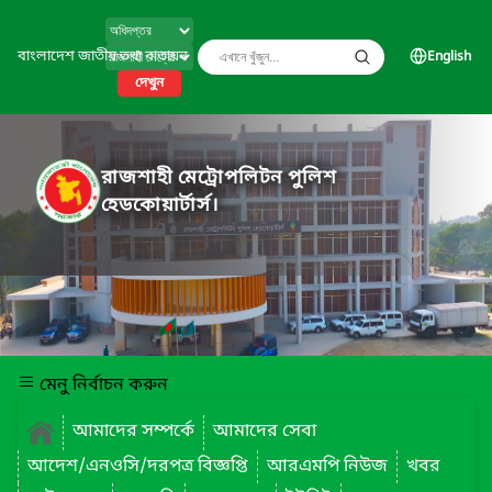
বাংলাদেশ জাতীয় তথ্য বাতায়ন
English
দেখুন
রাজশাহী মেট্রোপলিটন পুলিশ
হেডকোয়ার্টার্স।
মেনু নির্বাচন করুন
আমাদের সম্পর্কে
আমাদের সেবা
আদেশ/এনওসি/দরপত্র বিজ্ঞপ্তি
আরএমপি নিউজ
খবর