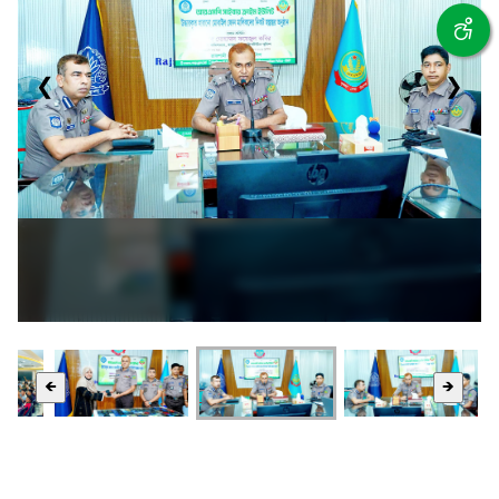
❮
❯
🡸
🡺