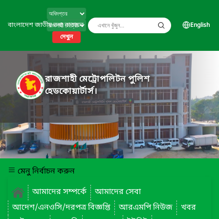
বাংলাদেশ জাতীয় তথ্য বাতায়ন
English
দেখুন
রাজশাহী মেট্রোপলিটন পুলিশ
হেডকোয়ার্টার্স।
মেনু নির্বাচন করুন
আমাদের সম্পর্কে
আমাদের সেবা
আদেশ/এনওসি/দরপত্র বিজ্ঞপ্তি
আরএমপি নিউজ
খবর