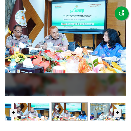
❮
❯
🡸
🡺