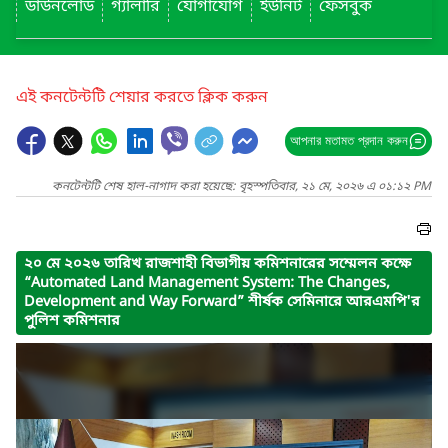
ডাউনলোড
গ্যালারি
যোগাযোগ
ইউনিট
ফেসবুক
এই কনটেন্টটি শেয়ার করতে ক্লিক করুন
আপনার মতামত প্রদান করুন
কনটেন্টটি শেষ হাল-নাগাদ করা হয়েছে: বৃহস্পতিবার, ২১ মে, ২০২৬ এ ০১:১২ PM
২০ মে ২০২৬ তারিখ রাজশাহী বিভাগীয় কমিশনারের সম্মেলন কক্ষে
“Automated Land Management System: The Changes,
Development and Way Forward” শীর্ষক সেমিনারে আরএমপি'র
পুলিশ কমিশনার