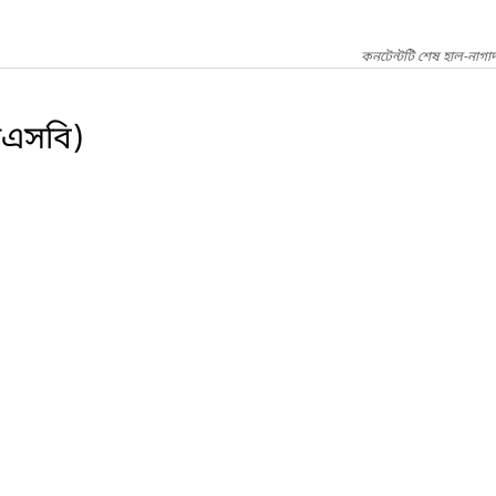
কনটেন্টটি শেষ হাল-নাগা
িএসবি)