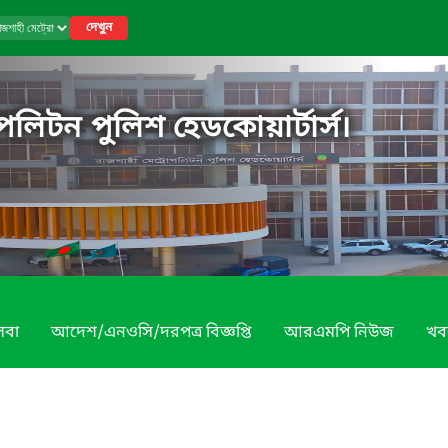
দেখুন
পলিটন পুলিশ হেডকোয়ার্টার্স।
েবা
আদেশ/এনওসি/দরপত্র বিজ্ঞপ্তি
আরএমপি নিউজ
খব