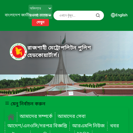
বাংলাদেশ জাতীয় তথ্য বাতায়ন
English
দেখুন
রাজশাহী মেট্রোপলিটন পুলিশ
হেডকোয়ার্টার্স।
মেনু নির্বাচন করুন
আমাদের সম্পর্কে
আমাদের সেবা
আদেশ/এনওসি/দরপত্র বিজ্ঞপ্তি
আরএমপি নিউজ
খবর