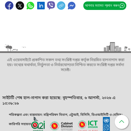
আপনার মতামত প্রদান করুন
এই ওয়েবসাইটে প্রকাশিত সকল তথ্য সংশ্লিষ্ট দপ্তর কর্তৃক নিয়মিত হালনাগাদ করা
হয়। তথ্যের যথার্থতা, নির্ভুলতা ও নির্ভরযোগ্যতা নিশ্চিত করতে সংশ্লিষ্ট দপ্তর সর্বদা
সচেষ্ট।
সাইটটি শেষ হাল-নাগাদ করা হয়েছে: বৃহস্পতিবার, ৬ আগস্ট, ২০২৬ এ
১৩:০৮:২৬
পরিকল্পনা এবং বাস্তবায়ন: মন্ত্রিপরিষদ বিভাগ, এটুআই, বিসিসি, ডিওআইসিটি ও বেসিস।
কারিগরি সহায়তা