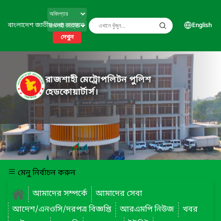
বাংলাদেশ জাতীয় তথ্য বাতায়ন
English
দেখুন
রাজশাহী মেট্রোপলিটন পুলিশ
হেডকোয়ার্টার্স।
মেনু নির্বাচন করুন
আমাদের সম্পর্কে
আমাদের সেবা
আদেশ/এনওসি/দরপত্র বিজ্ঞপ্তি
আরএমপি নিউজ
খবর